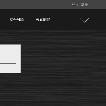
登入
註冊
綜合討論
家庭劇院