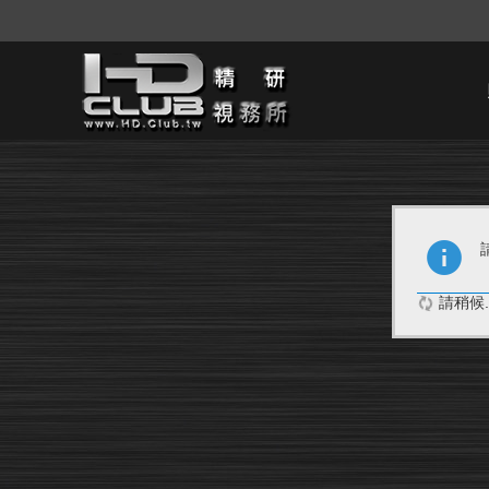
請稍候..