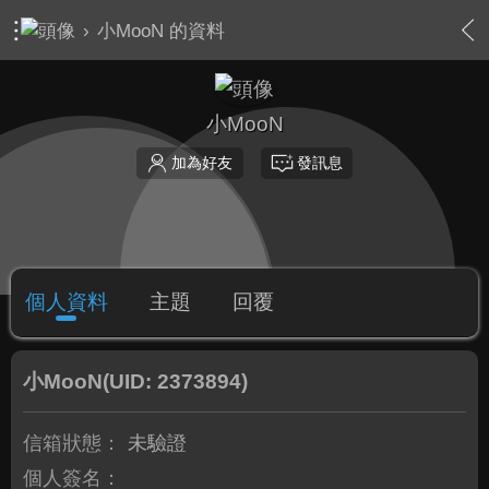
›
小MooN 的資料
小MooN
加為好友
發訊息
個人資料
主題
回覆
小MooN
(UID: 2373894)
信箱狀態：
未驗證
個人簽名：