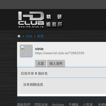
›
vinie
›
好友
H
vinie
D.
https://www.hd.club.tw/?2862339
Cl
ub
主題
個人資料
精
目前共有
0
個好友
研
視
沒有相關成員
務
所
聯絡我們
|
問題反映
|
Archiver
|
手機版
|
小黑屋
|
本網