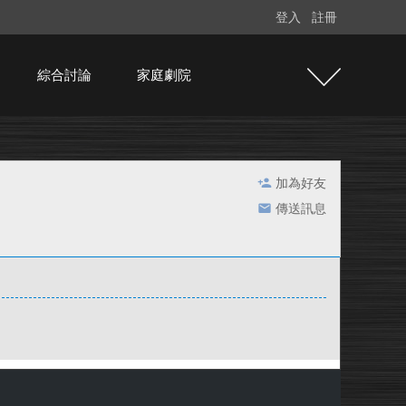
登入
註冊
綜合討論
家庭劇院
加為好友
傳送訊息