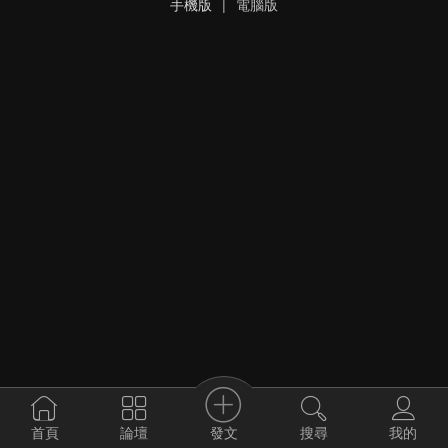
手機版
|
電腦版
發文
首頁
論壇
搜尋
我的