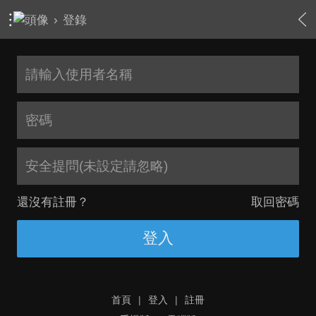
›
登錄
安全提問(未設定請忽略)
還沒有註冊？
取回密碼
登入
首頁
|
登入
|
註冊