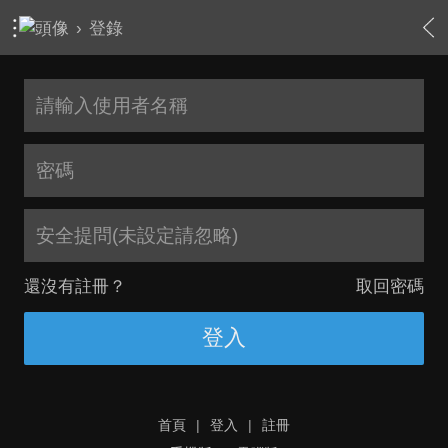
›
登錄
安全提問(未設定請忽略)
還沒有註冊？
取回密碼
登入
首頁
|
登入
|
註冊