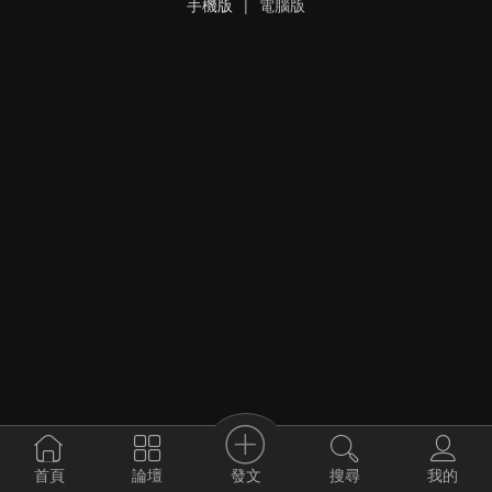
手機版
|
電腦版
發文
首頁
論壇
搜尋
我的