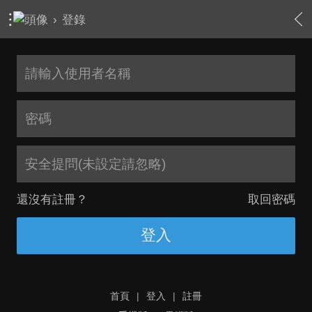
›
登錄
安全提問(未設定請忽略)
還沒有註冊？
取回密碼
登入
首頁
|
登入
|
註冊