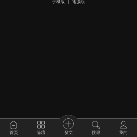
手機版
|
電腦版
發文
首頁
論壇
搜尋
我的