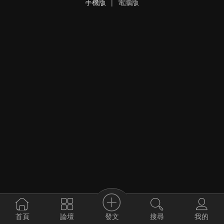
手機版
|
電腦版
發文
首頁
論壇
搜尋
我的