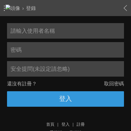
›
登錄
安全提問(未設定請忽略)
還沒有註冊？
取回密碼
登入
首頁
|
登入
|
註冊