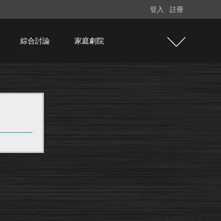
登入
註冊
綜合討論
家庭劇院