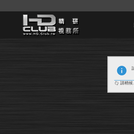
請稍候..