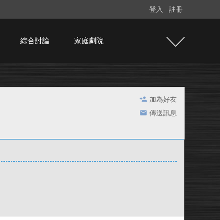
登入
註冊
綜合討論
家庭劇院
加為好友
傳送訊息