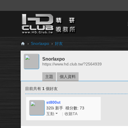
›
Snorlaxpo
›
好友
H
Snorlaxpo
D.
https://www.hd.club.tw/?2564939
Cl
ub
主題
個人資料
精
目前共有
1
個好友
研
視
st800st
320i 新手 積分數: 73
務
互動
|
收聽TA
所