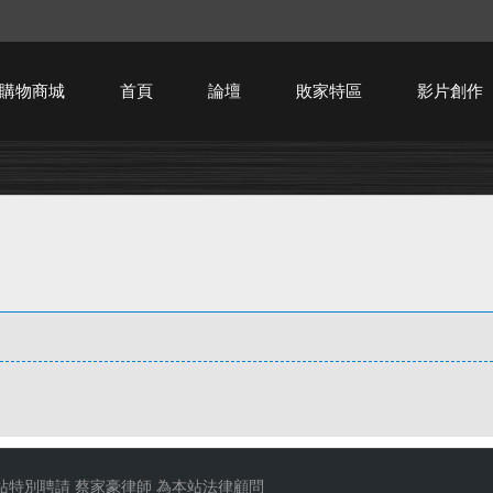
購物商城
首頁
論壇
敗家特區
影片創作
HTPC技術討論
站特別聘請
蔡家豪律師
為本站法律顧問