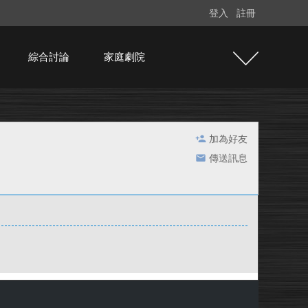
登入
註冊
綜合討論
家庭劇院
加為好友
傳送訊息