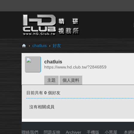
›
chatluis
›
好友
H
chatluis
D.
https://www.hd.club.tw/?2846859
Cl
ub
主題
個人資料
精
目前共有
0
個好友
研
視
沒有相關成員
務
所
聯絡我們
|
問題反映
|
Archiver
|
手機版
|
小黑屋
|
本網