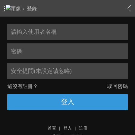
›
登錄
安全提問(未設定請忽略)
還沒有註冊？
取回密碼
登入
首頁
|
登入
|
註冊