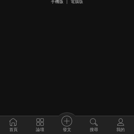
手機版
|
電腦版
發文
首頁
論壇
搜尋
我的