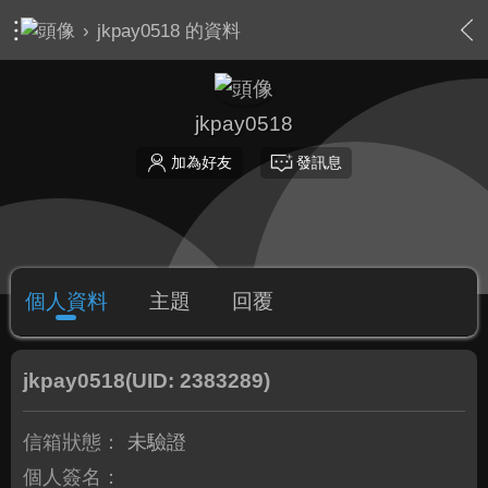
›
jkpay0518 的資料
jkpay0518
加為好友
發訊息
個人資料
主題
回覆
jkpay0518
(UID: 2383289)
信箱狀態：
未驗證
個人簽名：