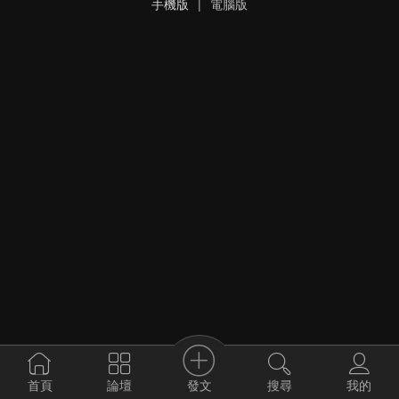
手機版
|
電腦版
發文
首頁
論壇
搜尋
我的