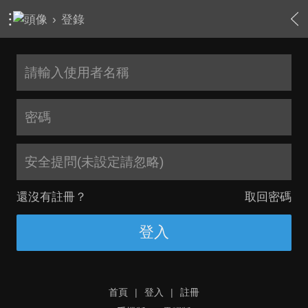
›
登錄
安全提問(未設定請忽略)
還沒有註冊？
取回密碼
登入
首頁
|
登入
|
註冊