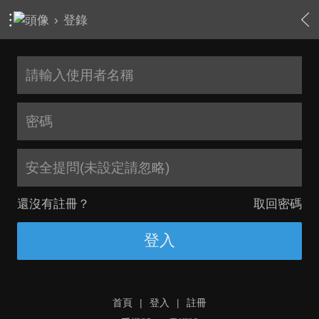
›
登錄
安全提問(未設定請忽略)
還沒有註冊？
取回密碼
登入
首頁
|
登入
|
註冊