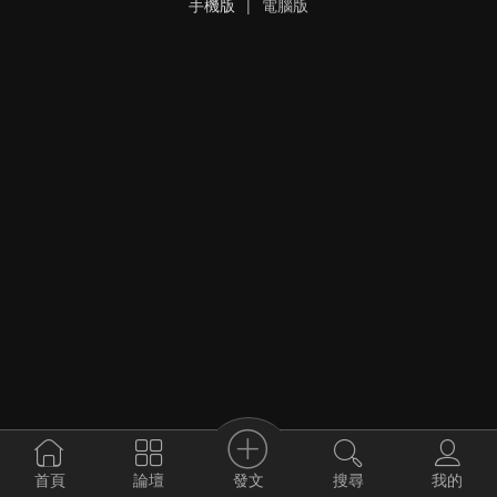
手機版
|
電腦版
發文
首頁
論壇
搜尋
我的