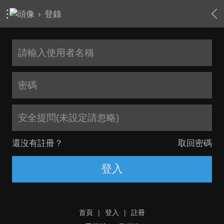
›
登錄
安全提問(未設定請忽略)
還沒有註冊？
取回密碼
登入
首頁
|
登入
|
註冊