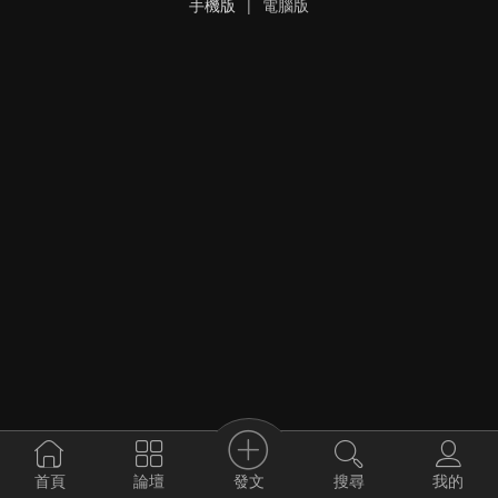
手機版
|
電腦版
發文
首頁
論壇
搜尋
我的