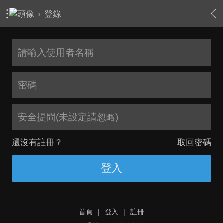
›
登錄
安全提問(未設定請忽略)
還沒有註冊？
取回密碼
登入
首頁
|
登入
|
註冊