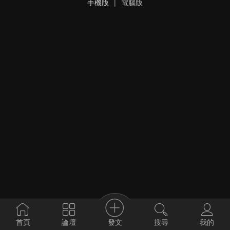
手機版
|
電腦版
發文
首頁
論壇
搜尋
我的