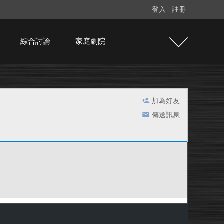
登入
註冊
綜合討論
家庭劇院
加為好友
傳送訊息