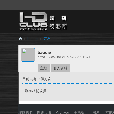
›
baodie
›
好友
H
baodie
D.
https://www.hd.club.tw/?2991571
Cl
ub
主題
個人資料
精
目前共有
0
個好友
研
視
沒有相關成員
務
所
聯絡我們
|
問題反映
|
Archiver
|
手機版
|
小黑屋
|
本網