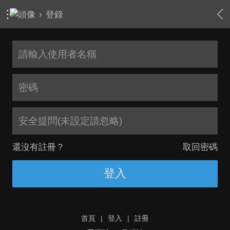
›
登錄
安全提問(未設定請忽略)
還沒有註冊？
取回密碼
登入
首頁
|
登入
|
註冊