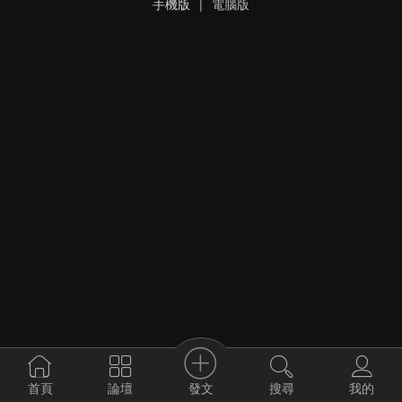
手機版
|
電腦版
發文
首頁
論壇
搜尋
我的