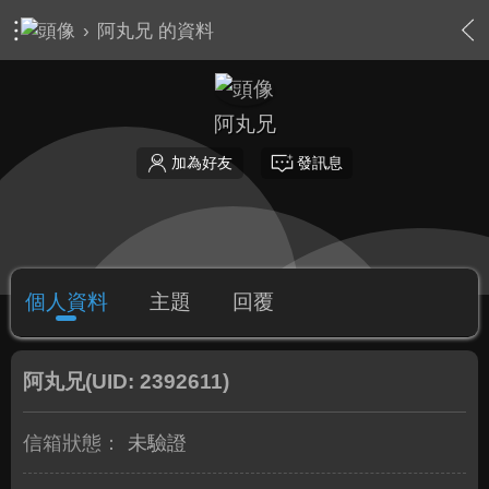
›
阿丸兄 的資料
阿丸兄
加為好友
發訊息
個人資料
主題
回覆
阿丸兄
(UID: 2392611)
信箱狀態：
未驗證