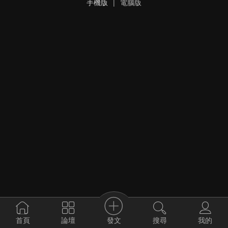
手機版
|
電腦版
發文
首頁
論壇
搜尋
我的