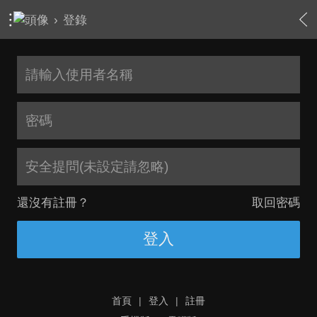
›
登錄
安全提問(未設定請忽略)
還沒有註冊？
取回密碼
登入
首頁
|
登入
|
註冊