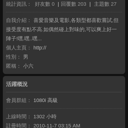
統計資訊：
好友數 0
|
回覆數 203
|
主題數 27
自我介紹：
喜愛音樂及電影,各類型都喜歡嘗試,但
接受度有點不高.如偶然碰上對味的,可以爽上好一
陣子!嘿.嘿..嘿...
個人主頁：
http://
性別：
男
匿稱：
小六
活躍概況
會員群組：
1080i 高級
上線時間：
1302 小時
註冊時間：
2010-11-7 03:15 AM