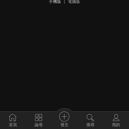
手機版
|
電腦版
發文
首頁
論壇
搜尋
我的