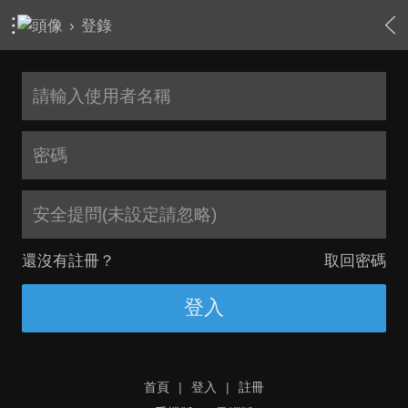
›
登錄
安全提問(未設定請忽略)
還沒有註冊？
取回密碼
登入
首頁
|
登入
|
註冊