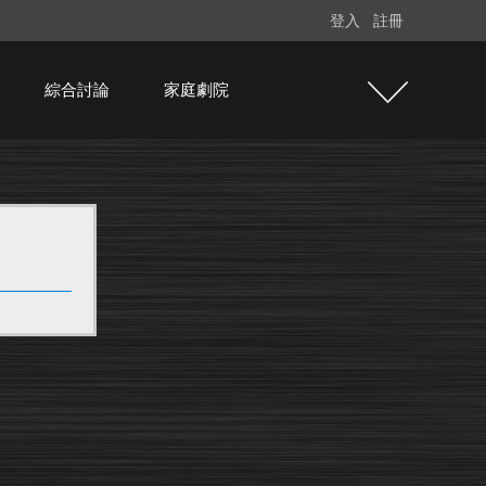
登入
註冊
綜合討論
家庭劇院