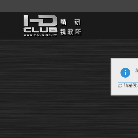
請稍候..