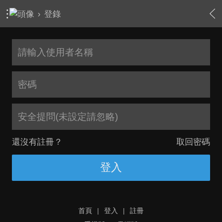
›
登錄
安全提問(未設定請忽略)
還沒有註冊？
取回密碼
登入
首頁
|
登入
|
註冊