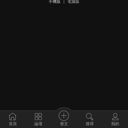
手機版
|
電腦版
發文
首頁
論壇
搜尋
我的