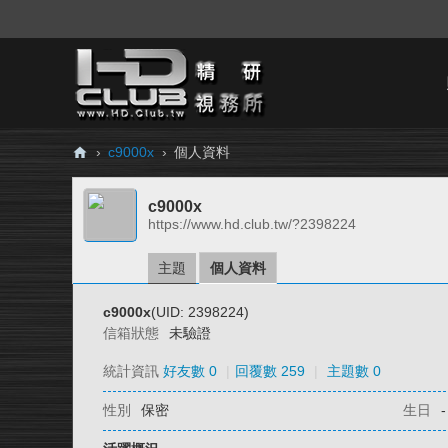
›
c9000x
›
個人資料
H
c9000x
D.
https://www.hd.club.tw/?2398224
Cl
ub
主題
個人資料
精
c9000x
(UID: 2398224)
研
信箱狀態
未驗證
視
統計資訊
好友數 0
|
回覆數 259
|
主題數 0
務
性別
保密
生日
-
所