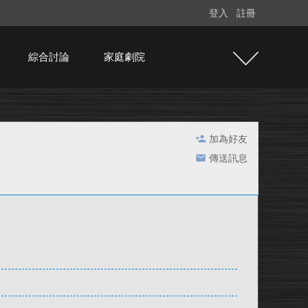
登入
註冊
綜合討論
家庭劇院
加為好友
傳送訊息