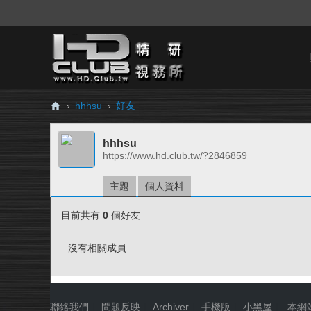
›
hhhsu
›
好友
H
hhhsu
D.
https://www.hd.club.tw/?2846859
Cl
ub
主題
個人資料
精
目前共有
0
個好友
研
視
沒有相關成員
務
所
聯絡我們
|
問題反映
|
Archiver
|
手機版
|
小黑屋
|
本網