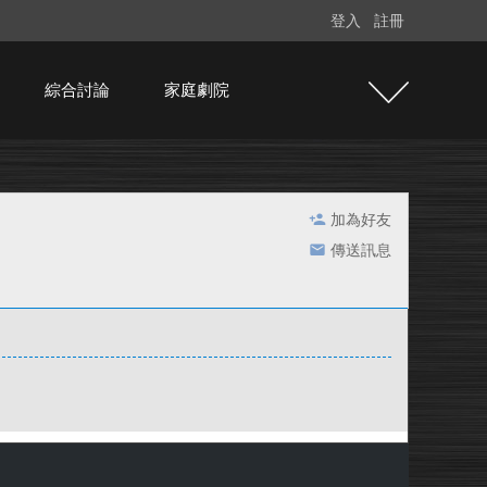
登入
註冊
綜合討論
家庭劇院
加為好友
傳送訊息