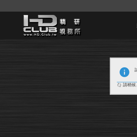
請稍候..