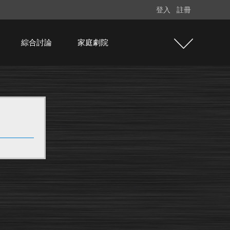
登入
註冊
綜合討論
家庭劇院