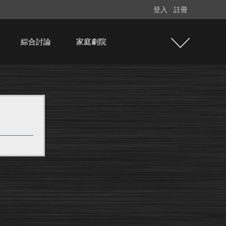
登入
註冊
綜合討論
家庭劇院