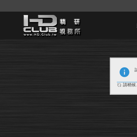
請稍候..