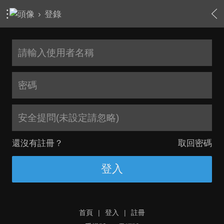
›
登錄
安全提問(未設定請忽略)
還沒有註冊？
取回密碼
登入
首頁
|
登入
|
註冊