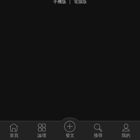
手機版
|
電腦版
發文
首頁
論壇
搜尋
我的