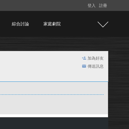
登入
註冊
綜合討論
家庭劇院
加為好友
傳送訊息