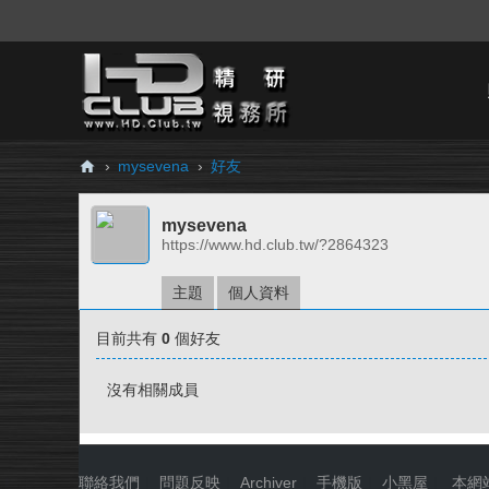
›
mysevena
›
好友
H
mysevena
D.
https://www.hd.club.tw/?2864323
Cl
ub
主題
個人資料
精
目前共有
0
個好友
研
視
沒有相關成員
務
所
聯絡我們
|
問題反映
|
Archiver
|
手機版
|
小黑屋
|
本網