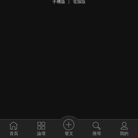
手機版
|
電腦版
發文
首頁
論壇
搜尋
我的