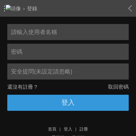
›
登錄
安全提問(未設定請忽略)
還沒有註冊？
取回密碼
登入
首頁
|
登入
|
註冊