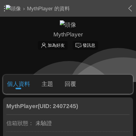
›
MythPlayer 的資料
MythPlayer
加為好友
發訊息
個人資料
主題
回覆
MythPlayer
(UID: 2407245)
信箱狀態：
未驗證