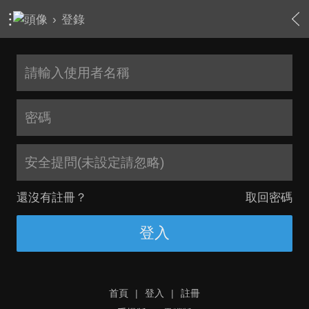
›
登錄
安全提問(未設定請忽略)
還沒有註冊？
取回密碼
登入
首頁
|
登入
|
註冊