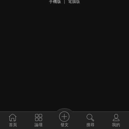
手機版
|
電腦版
發文
首頁
論壇
搜尋
我的