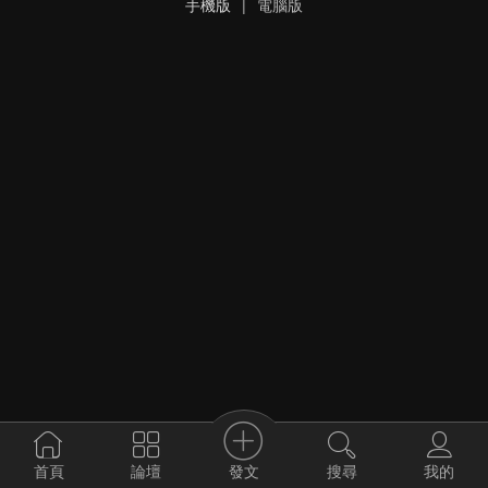
手機版
|
電腦版
發文
首頁
論壇
搜尋
我的