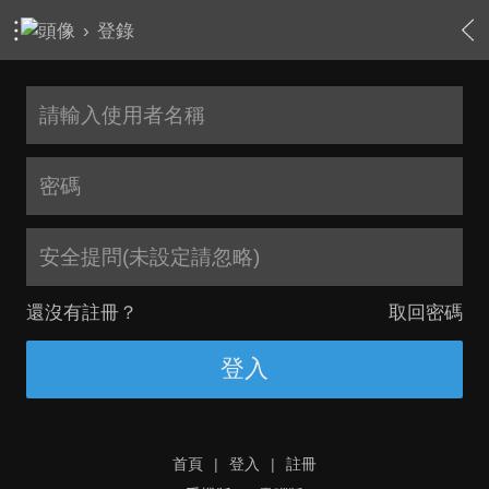
›
登錄
安全提問(未設定請忽略)
還沒有註冊？
取回密碼
登入
首頁
|
登入
|
註冊