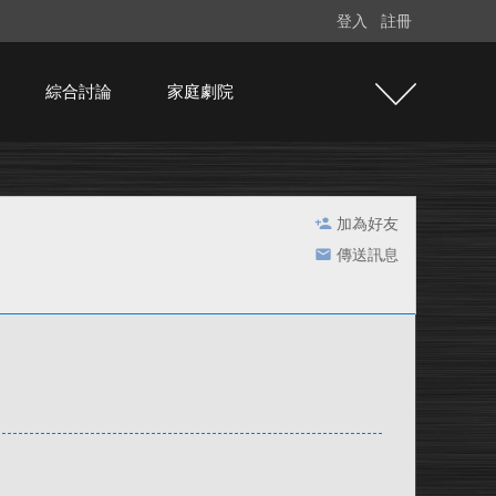
登入
註冊
綜合討論
家庭劇院
加為好友
傳送訊息