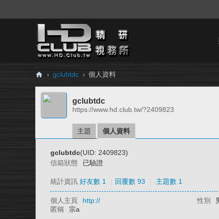
›
gclubtdc
›
個人資料
H
gclubtdc
D.
https://www.hd.club.tw/?2409823
Cl
ub
主題
個人資料
精
gclubtdc
(UID: 2409823)
研
信箱狀態
已驗證
視
統計資訊
好友數 1
|
回覆數 93
|
主題數 1
務
個人主頁
http://
性別
所
匿稱
宗a