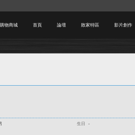
購物商城
首頁
論壇
敗家特區
影片創作
HTPC技術討論
男
生日
-