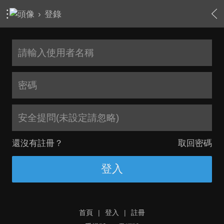
›
登錄
安全提問(未設定請忽略)
還沒有註冊？
取回密碼
登入
首頁
|
登入
|
註冊