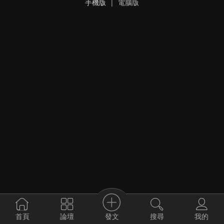
手機版
|
電腦版
發文
首頁
論壇
搜尋
我的