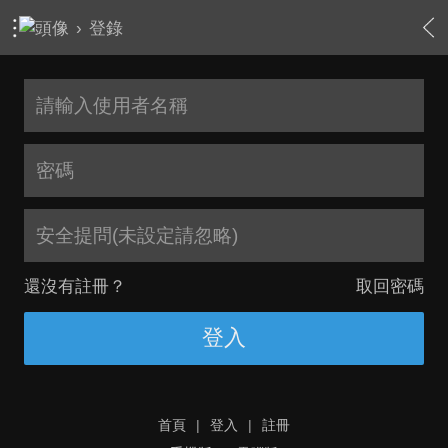
›
登錄
安全提問(未設定請忽略)
還沒有註冊？
取回密碼
登入
首頁
|
登入
|
註冊