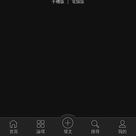
手機版
|
電腦版
發文
首頁
論壇
搜尋
我的