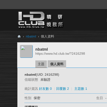
›
nbatml
›
個人資料
H
nbatml
D.
https://www.hd.club.tw/?2416298
Cl
ub
主題
個人資料
精
nbatml
(UID: 2416298)
研
信箱狀態
未驗證
視
統計資訊
好友數 0
|
回覆數 2
|
主題數 1
務
性別
保密
生日
-
所