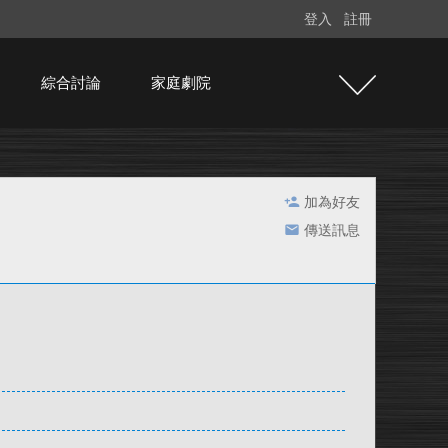
登入
註冊
綜合討論
家庭劇院
加為好友
傳送訊息