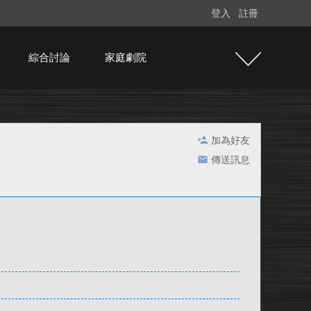
登入
註冊
綜合討論
家庭劇院
加為好友
傳送訊息