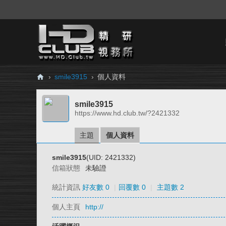
›
smile3915
›
個人資料
H
smile3915
D.
https://www.hd.club.tw/?2421332
Cl
ub
主題
個人資料
精
smile3915
(UID: 2421332)
研
信箱狀態
未驗證
視
統計資訊
好友數 0
|
回覆數 0
|
主題數 2
務
個人主頁
http://
所