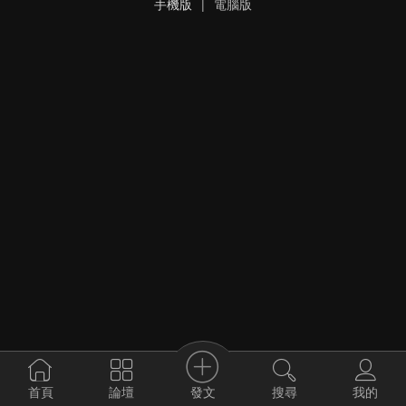
手機版
|
電腦版
發文
首頁
論壇
搜尋
我的