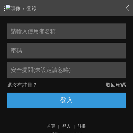
›
登錄
安全提問(未設定請忽略)
還沒有註冊？
取回密碼
登入
首頁
|
登入
|
註冊