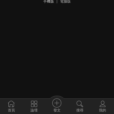
手機版
|
電腦版
發文
首頁
論壇
搜尋
我的