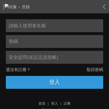
›
登錄
安全提問(未設定請忽略)
還沒有註冊？
取回密碼
登入
首頁
|
登入
|
註冊