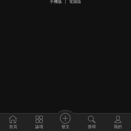
手機版
|
電腦版
發文
首頁
論壇
搜尋
我的