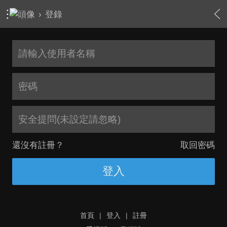
›
登錄
安全提問(未設定請忽略)
還沒有註冊？
取回密碼
登入
首頁
|
登入
|
註冊