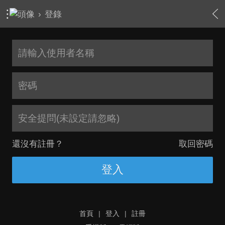
›
登錄
安全提問(未設定請忽略)
還沒有註冊？
取回密碼
登入
首頁
|
登入
|
註冊