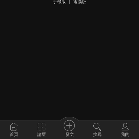
手機版
|
電腦版
發文
首頁
論壇
搜尋
我的