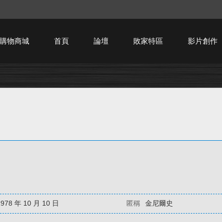
購物商城
首頁
論壇
敗家特區
影片創作
HTPC技術討論
1978 年 10 月 10 日
匿稱
金尼爾史