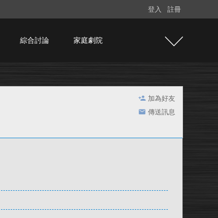
登入
註冊
綜合討論
家庭劇院
加為好友
傳送訊息