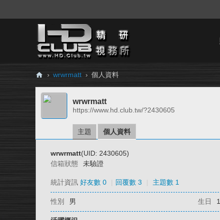
›
wrwrmatt
›
個人資料
H
wrwrmatt
D.
https://www.hd.club.tw/?2430605
Cl
ub
主題
個人資料
精
wrwrmatt
(UID: 2430605)
研
信箱狀態
未驗證
視
統計資訊
好友數 0
|
回覆數 3
|
主題數 1
務
性別
男
生日
所