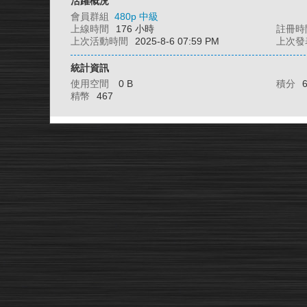
活躍概況
會員群組
480p 中級
上線時間
176 小時
註冊時
上次活動時間
2025-8-6 07:59 PM
上次發
統計資訊
使用空間
0 B
積分
精幣
467