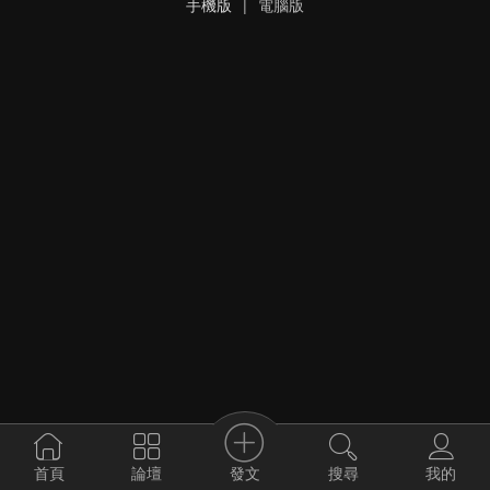
手機版
|
電腦版
發文
首頁
論壇
搜尋
我的