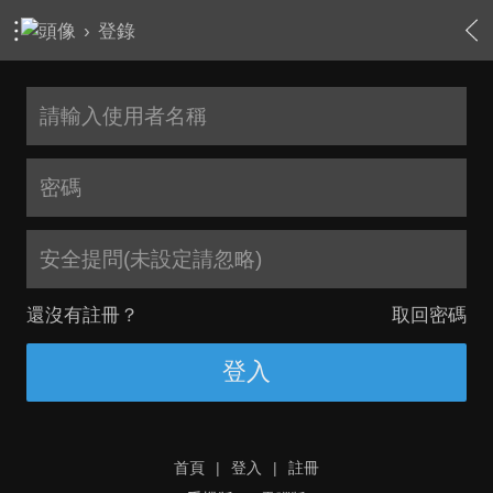
›
登錄
安全提問(未設定請忽略)
還沒有註冊？
取回密碼
登入
首頁
|
登入
|
註冊