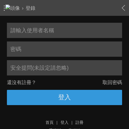
›
登錄
安全提問(未設定請忽略)
還沒有註冊？
取回密碼
登入
首頁
|
登入
|
註冊