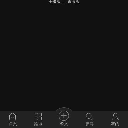
手機版
|
電腦版
發文
首頁
論壇
搜尋
我的