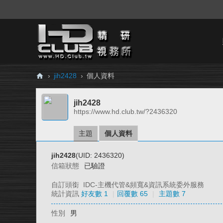
›
jih2428
›
個人資料
H
jih2428
D.
https://www.hd.club.tw/?2436320
Cl
ub
主題
個人資料
精
jih2428
(UID: 2436320)
研
信箱狀態
已驗證
視
自訂頭銜
IDC-主機代管&頻寬&資訊系統委外服務
務
統計資訊
好友數 1
|
回覆數 65
|
主題數 7
所
性別
男