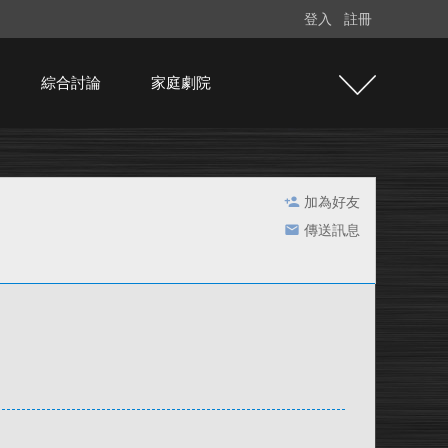
登入
註冊
綜合討論
家庭劇院
加為好友
傳送訊息