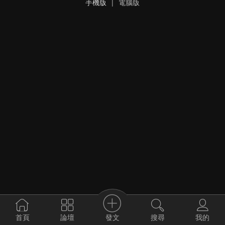
手機版
|
電腦版
發文
首頁
論壇
搜尋
我的