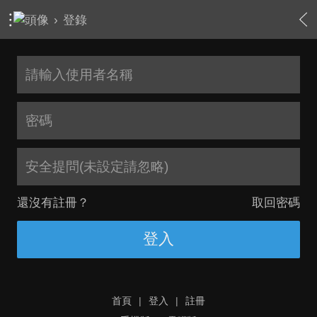
›
登錄
安全提問(未設定請忽略)
還沒有註冊？
取回密碼
登入
首頁
|
登入
|
註冊