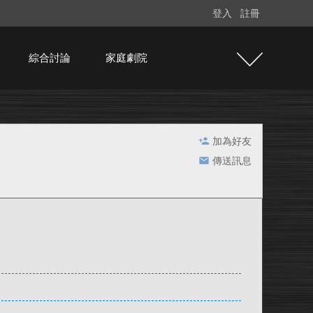
登入
註冊
綜合討論
家庭劇院
加為好友
傳送訊息