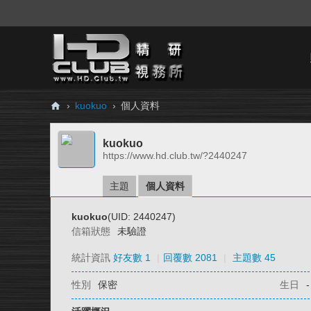
›
kuokuo
›
個人資料
H
kuokuo
D.
https://www.hd.club.tw/?2440247
Cl
ub
主題
個人資料
精
kuokuo
(UID: 2440247)
研
信箱狀態
未驗證
視
統計資訊
好友數 1
|
回覆數 2081
|
主題數 45
務
性別
保密
生日
-
所