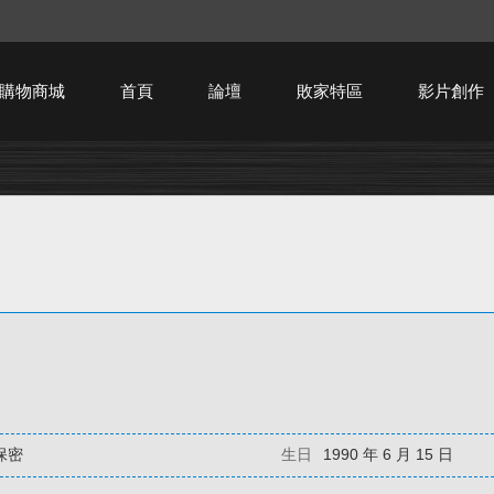
購物商城
首頁
論壇
敗家特區
影片創作
HTPC技術討論
保密
生日
1990 年 6 月 15 日