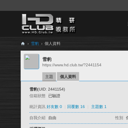
›
雪豹
›
個人資料
H
雪豹
D.
https://www.hd.club.tw/?2441154
Cl
ub
主題
個人資料
精
雪豹
(UID: 2441154)
研
信箱狀態
已驗證
視
統計資訊
好友數 0
|
回覆數 16
|
主題數 1
務
自我介紹
自由
性別
所