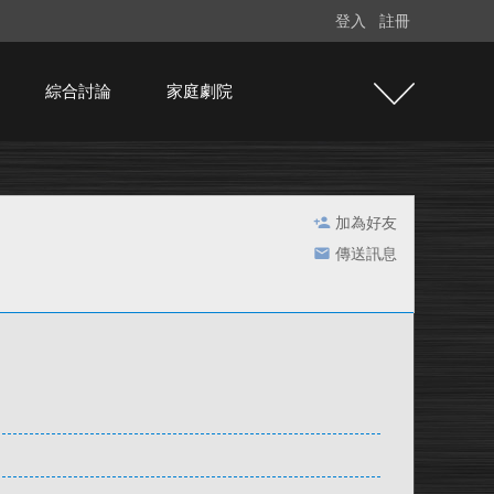
登入
註冊
綜合討論
家庭劇院
加為好友
傳送訊息